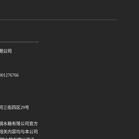
限公司
01276766
河三街四区29号
钢水箱有限公司官方
相关内容均与本公司