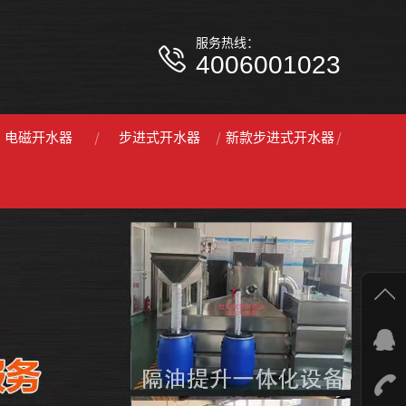
服务热线：
4006001023
电磁开水器
步进式开水器
新款步进式开水器