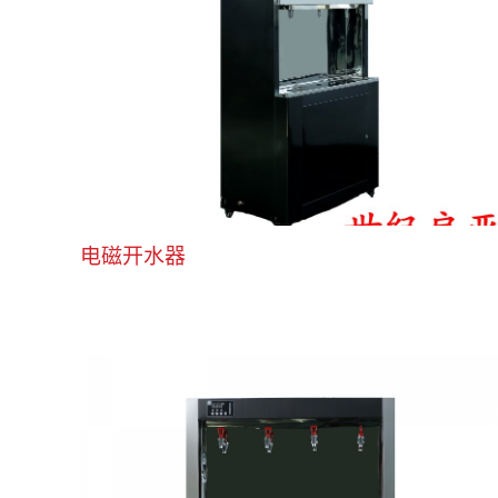
电磁开水器